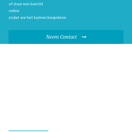
of stuur een bericht
online
zodat we het kunnen bespreken.
Neem Contact
WIJ GARANDEREN,
U ZULT EEN
GEWELDIG
ERVARING HEBBEN