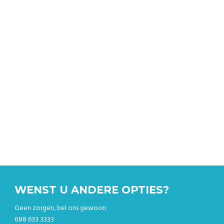
Bereken de ritprijs & boek gelijk online
WENST U ANDERE OPTIES?
Geen zorgen, bel ons gewoon
088 633 3333