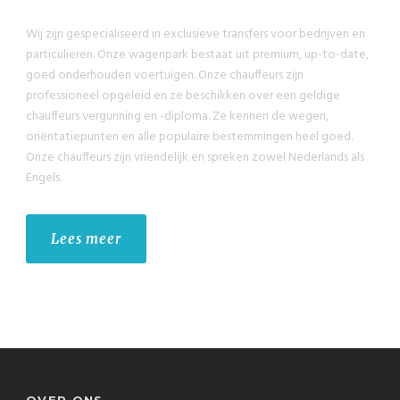
Wij zijn gespecialiseerd in exclusieve transfers voor bedrijven en
particulieren. Onze wagenpark bestaat uit premium, up-to-date,
goed onderhouden voertuigen. Onze chauffeurs zijn
professioneel opgeleid en ze beschikken over een geldige
chauffeurs vergunning en -diploma. Ze kennen de wegen,
oriëntatiepunten en alle populaire bestemmingen heel goed.
Onze chauffeurs zijn vriendelijk en spreken zowel Nederlands als
Engels.
Lees meer