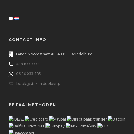
CONTACT INFO
Lange Noordstraat 48, 4331 CE Middelburg
088 633 3333
06 26 033 485
book@staximiddelburg.nl
BETAALMETHODEN