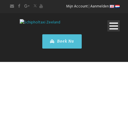
Mijn Account
|
Aanmelden
Boek Nu